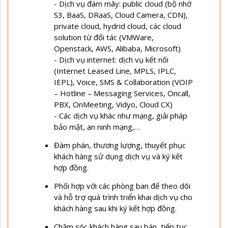
- Dịch vụ đám mây: public cloud (bộ nhớ
S3, BaaS, DRaaS, Cloud Camera, CDN),
private cloud, hydrid cloud, các cloud
solution từ đối tác (VMWare,
Openstack, AWS, Alibaba, Microsoft)
- Dịch vụ internet: dịch vụ kết nối
(Internet Leased Line, MPLS, IPLC,
IEPL), Voice, SMS & Collaboration (VOIP
– Hotline – Messaging Services, Oncall,
PBX, OnMeeting, Vidyo, Cloud CX)
- Các dịch vụ khác như mạng, giải pháp
bảo mật, an ninh mạng,…
Đàm phán, thương lượng, thuyết phục
khách hàng sử dụng dịch vụ và ký kết
hợp đồng.
Phối hợp với các phòng ban để theo dõi
và hỗ trợ quá trình triển khai dịch vụ cho
khách hàng sau khi ký kết hợp đồng.
Chăm sóc khách hàng sau bán, tiếp tục