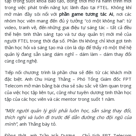
tập trong suốt khóa đào tạo, đồng thời mở ra hành trình mới
trong việc phát triển năng lực lãnh đạo tại FTEL. Không khí
mở màn đầy sôi nổi với
phần game tương tác AI
, nơi các
nhóm học viên mang đến đủ ý tưởng “có một không hai”: từ
video, tranh vẽ, đến những giai điệu tự sáng tác – tất cả đều
thể hiện tinh thần sáng tạo và tư duy quản trị mới mẻ của
người FTEL trong thời đại số. Phần thi không chỉ khơi gợi tinh
thần học hỏi và sáng tạo mà còn là dịp để thấy rõ một thế hệ
quản lý đang sẵn sàng dám nghĩ – dám làm – dám thay đổi
cùng công nghệ.
Tiếp nối chương trình là phần chia sẻ đến từ các khách mời
đặc biệt. Anh Chu Hùng Thắng – Phó Tổng Giám đốc FPT
Telecom mở màn bằng bài chia sẻ sâu sắc về tầm quan trọng
của việc học tập liên tục, cũng như tuyên dương tinh thần học
tập của các học viên và các mentor trong suốt 1 năm.
“Một người quản lý giỏi phải luôn học, sẵn sàng thay đổi,
thích nghi và luôn đi trước để dẫn đường cho đội ngũ của
mình”,
anh Thắng bày tỏ.
Đồng thời, anh Trần Hải Dương – Chủ tịch FPT Telecom