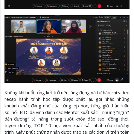
Không khí buổi tổng kết trở nên lắng đọng và tự hào khi video
recap hành trình học tập được phát lại, gợi nhắc những
khoảnh khắc đáng nhớ của từng lớp học, từng giờ thảo luận
sôi nổi. BTC đã vinh danh các Mentor xuất sắc – những “người
dẫn đường” tài năng trong suốt khóa đào tạo, đồng thời,
tuyên dương TOP 10 học viên xuất sắc nhất của chương
trình. Giây phút chứng nhận được trao tại các đơn vị trên toàn