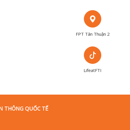
FPT Tân Thuận 2
LifeatFTI
ỄN THÔNG QUỐC TẾ